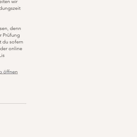
eiten wir
ldungszeit
ssen, denn
er Prüfung
t du sofern
der online
Lis
p öffnen