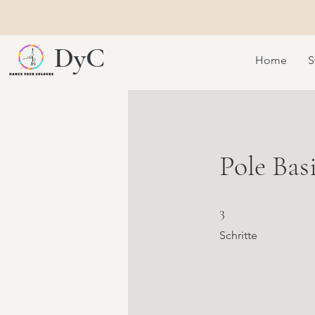
DyC
Home
S
Pole Bas
3 Schritte
3
Schritte