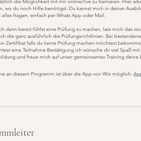
tzlich die Möglichkeit mit mir online/live zu trainieren. Hier arb
, wo du noch Hilfe benötigst. Du kannst mich in deiner Ausbi
t alles fragen, einfach per Whats App oder Mail.
h dann bereit fühlst eine Prüfung zu machen, lass mich das wi
ich die ganz ausführlich die Prüfungsrichtlinien. Bei bestanden
 ein Zertifikat falls du keine Prüfung machen möchtest bekomms
test eine Teilnahme Bestätigung ich wünsche dir viel Spaß mit 
bildung und freue mich auf unser gemeinsames Training deine 
me an diesem Programm ist über die App von Wix möglich.
Ap
mmleiter