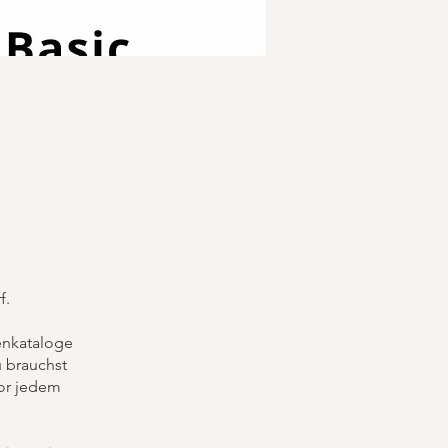
f.
renkataloge
u brauchst
vor jedem