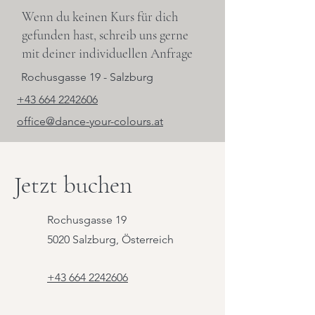
Wenn du keinen Kurs für dich
gefunden hast, schreib uns gerne
mit deiner individuellen Anfrage
Rochusgasse 19 - Salzburg
+43 664 2242606
office@dance-your-colours.at
Jetzt buchen
Rochusgasse 19
5020 Salzburg, Österreich
+43 664 2242606