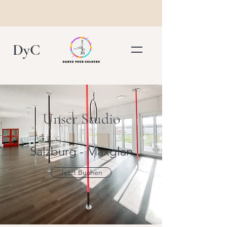
DyC
Unser Studio
Salzburg - Maxglan
Jetzt Buchen