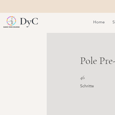
DyC
Home
S
Pole Pre
46 Schritte
46
Schritte