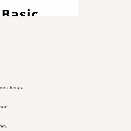
einem Tempo
port
ren.